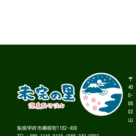
〒
40
0-
08
02
山
梨県甲府市横根町1182-400